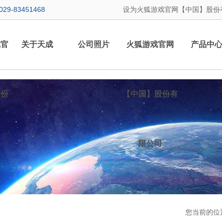
029-83451468
设为火狐游戏官网【中国】股份
戏官
关于天成
公司照片
火狐游戏官网
产品中
股份
【中国】股份有
限公司
您当前的位