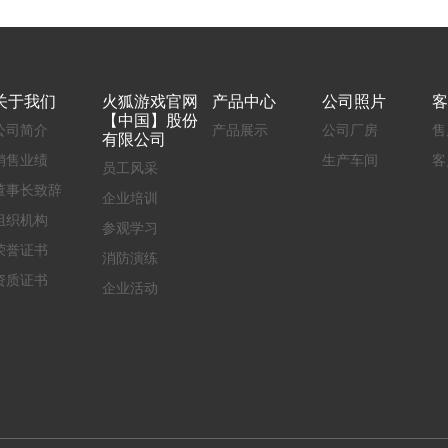
关于我们
火狐游戏官网
产品中心
公司照片
客
【中国】股份
公司简介
产品展示
公司厂房
售
有限公司
销售业绩
生产车间
客
员工风采
董事长致辞
企业培训
组织机构
参观学习
荣誉证书
消防演练
资质证书
企业活动