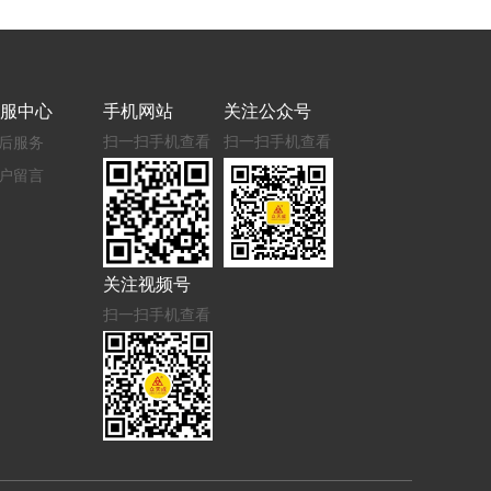
服中心
手机网站
关注公众号
扫一扫手机查看
扫一扫手机查看
后服务
户留言
关注视频号
扫一扫手机查看