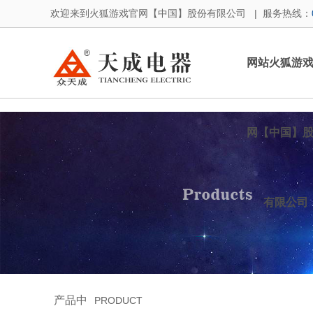
火狐游戏官网【中国】股份有限公司
欢迎来到火狐游戏官网【中国】股份有限公司 | 服务热线：
网站火狐游
网【中国】
有限公司
产品中
PRODUCT