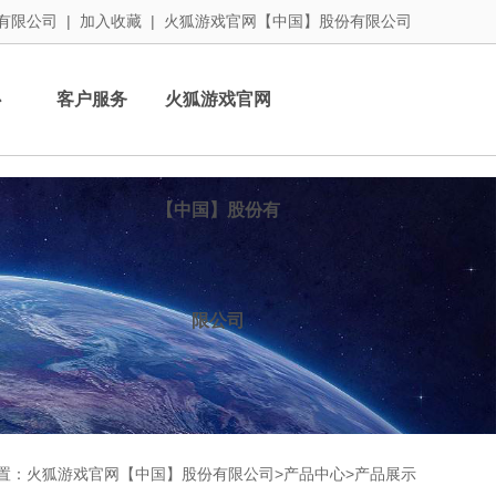
有限公司
|
加入收藏
|
火狐游戏官网【中国】股份有限公司
心
客户服务
火狐游戏官网
【中国】股份有
限公司
置：
火狐游戏官网【中国】股份有限公司>
产品中心
>
产品展示